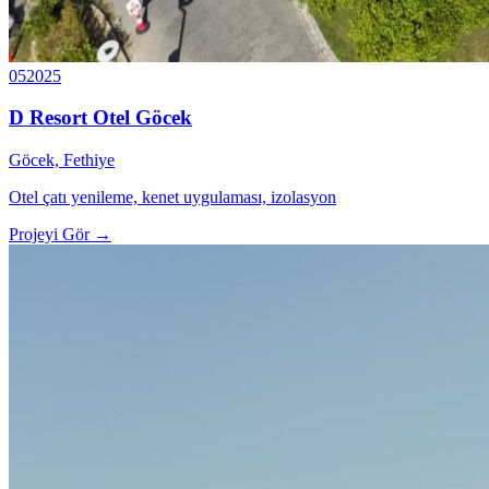
05
2025
D Resort Otel Göcek
Göcek, Fethiye
Otel çatı yenileme, kenet uygulaması, izolasyon
Projeyi Gör →