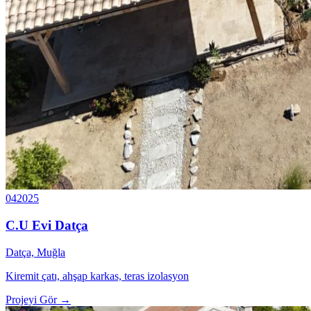
04
2025
C.U Evi Datça
Datça, Muğla
Kiremit çatı, ahşap karkas, teras izolasyon
Projeyi Gör →