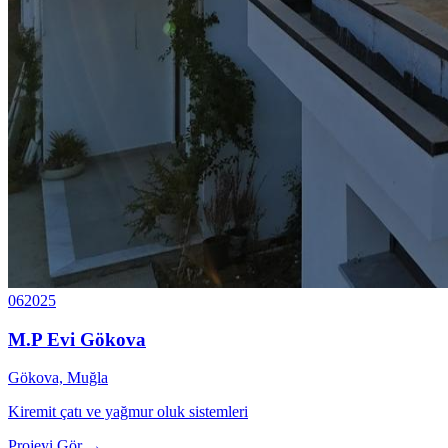
06
2025
M.P Evi Gökova
Gökova, Muğla
Kiremit çatı ve yağmur oluk sistemleri
Projeyi Gör →