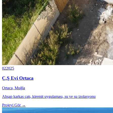
02
2025
Ç.Ş Evi Ortaca
Ortaca, Muğla
Ahşap karkas çatı, kiremit uygulaması, ısı ve su izolasyonu
Projeyi Gör →