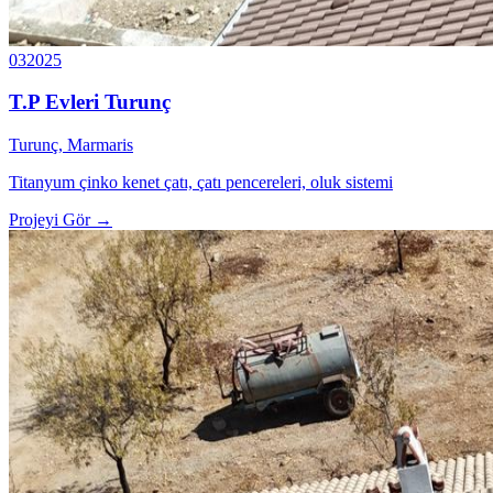
03
2025
T.P Evleri Turunç
Turunç, Marmaris
Titanyum çinko kenet çatı, çatı pencereleri, oluk sistemi
Projeyi Gör →